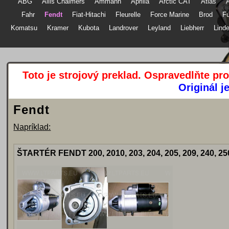
ABG
Allis Chalmers
Ammann
Aprilia
Arctic CAT
Atlas
Fahr
Fendt
Fiat-Hitachi
Fleurelle
Force Marine
Brod
Komatsu
Kramer
Kubota
Landrover
Leyland
Liebherr
Lind
Toto je strojový preklad. Ospravedlňte pr
Originál j
Fendt
Napríklad:
ŠTARTÉR FENDT 200, 2010, 203, 204, 205, 209, 240, 250