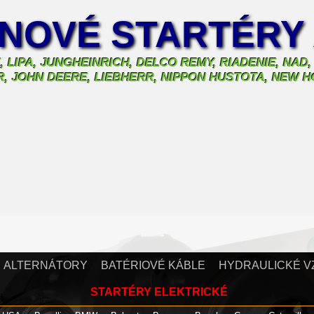
NOVÉ STARTÉRY
, LIPA, JUNGHEINRICH, DELCO REMY, RIADENIE, NAD
AR, JOHN DEERE, LIEBHERR, NIPPON HUSTOTA, NEW
ALTERNÁTORY
BATÉRIOVÉ KÁBLE
HYDRAULICKÉ V
STARTÉRY ELEKTRICKÉ