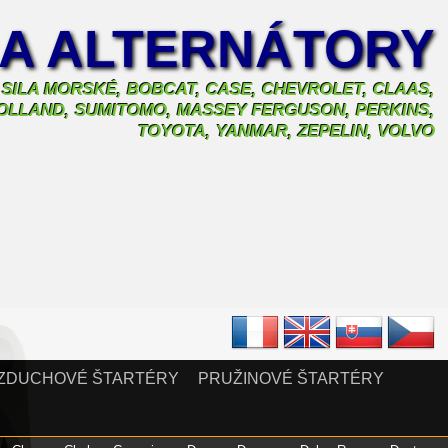
 A ALTERNÁTORY
, SILA MORSKÉ, BOBCAT, CASE, CHEVROLET, CLAAS,
 HOLLAND, SUMITOMO, MASSEY FERGUSON, PERKINS,
TOYOTA, YANMAR, ZEPELIN, VOLVO
ZDUCHOVÉ ŠTARTÉRY
PRUŽINOVÉ ŠTARTÉRY