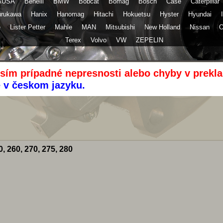
AUSA
Benelli
BMW
Bobcat
Bomag
Bosch
Case
Caterpillar
Furukawa
Hanix
Hanomag
Hitachi
Hokuetsu
Hyster
Hyundai
e
Lister Petter
Mahle
MAN
Mitsubishi
New Holland
Nissan
Terex
Volvo
VW
ZEPELIN
osím prípadné nepresnosti alebo chyby v prekla
e v českom jazyku.
, 260, 270, 275, 280