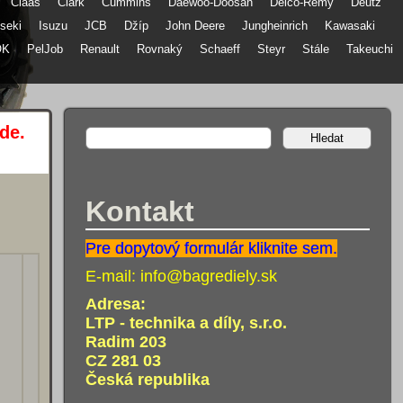
Claas
Clark
Cummins
Daewoo-Doosan
Delco-Remy
Deutz
Iseki
Isuzu
JCB
Džíp
John Deere
Jungheinrich
Kawasaki
OK
PelJob
renault
rovnaký
Schaeff
Steyr
stále
Takeuchi
de.
Kontakt
Pre dopytový formulár kliknite sem.
E-mail:
info@bagrediely.sk
Adresa:
LTP - technika a díly, s.r.o.
Radim 203
CZ 281 03
Česká republika