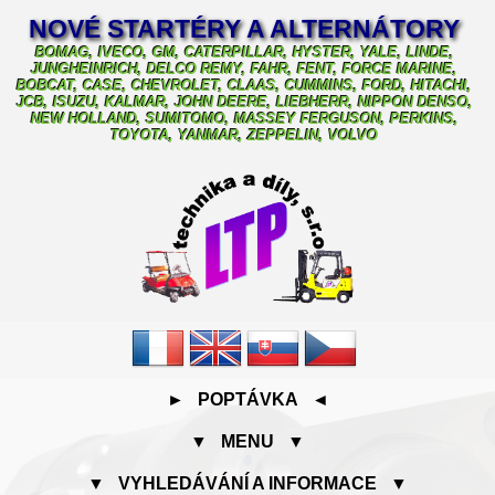
NOVÉ STARTÉRY A ALTERNÁTORY
BOMAG, IVECO, GM, CATERPILLAR, HYSTER, YALE, LINDE,
JUNGHEINRICH, DELCO REMY, FAHR, FENT, FORCE MARINE,
BOBCAT, CASE, CHEVROLET, CLAAS, CUMMINS, FORD, HITACHI,
JCB, ISUZU, KALMAR, JOHN DEERE, LIEBHERR, NIPPON DENSO,
NEW HOLLAND, SUMITOMO, MASSEY FERGUSON, PERKINS,
TOYOTA, YANMAR, ZEPPELIN, VOLVO
► POPTÁVKA ◄
▼ MENU ▼
▼ VYHLEDÁVÁNÍ A INFORMACE ▼