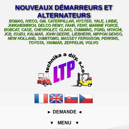
NOUVEAUX DÉMARREURS ET
ALTERNATEURS
BOMAG, IVECO, GM, CATERPILLAR, HYSTER, YALE, LINDE,
JUNGHEINRICH, DELCO REMY, FAHR, FENT, MARINE FORCE,
BOBCAT, CASE, CHEVROLET, CLAAS, CUMMINS, FORD, HITACHI,
JCB, ISUZU, KALMAR, JOHN DEERE, LIEBHERR, NIPPON DENSO,
NEW HOLLAND, SUMITOMO, MASSEY FERGUSON, PERKINS,
TOYOTA, YANMAR, ZEPPELIN, VOLVO
► DEMANDE ◄
▼ MENU ▼