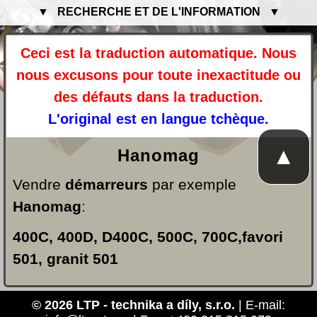
▼ RECHERCHE ET DE L'INFORMATION ▼
Ceci est la traduction automatique. Nous
nous excusons pour toute inexactitude ou
des défauts dans la traduction.
L'original est en langue tchèque.
▲
Hanomag
Vendre
démarreurs
par exemple
Hanomag
:
400C, 400D, D400C, 500C, 700C,favori
501, granit 501
© 2026 LTP - technika a díly, s.r.o.
| E-mail: