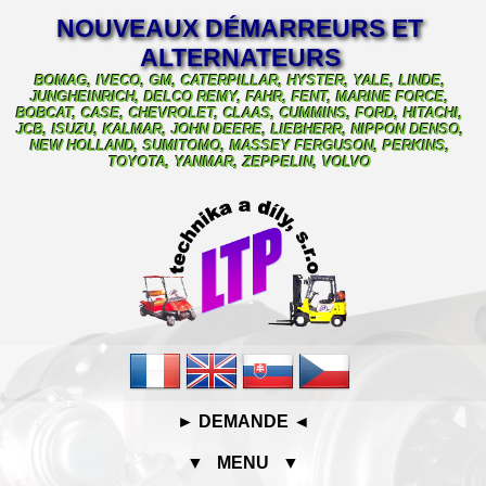
NOUVEAUX DÉMARREURS ET
ALTERNATEURS
BOMAG, IVECO, GM, CATERPILLAR, HYSTER, YALE, LINDE,
JUNGHEINRICH, DELCO REMY, FAHR, FENT, MARINE FORCE,
BOBCAT, CASE, CHEVROLET, CLAAS, CUMMINS, FORD, HITACHI,
JCB, ISUZU, KALMAR, JOHN DEERE, LIEBHERR, NIPPON DENSO,
NEW HOLLAND, SUMITOMO, MASSEY FERGUSON, PERKINS,
TOYOTA, YANMAR, ZEPPELIN, VOLVO
► DEMANDE ◄
▼ MENU ▼