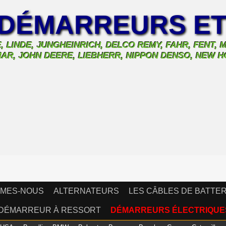
DÉMARREURS ET
, LINDE, JUNGHEINRICH, DELCO REMY, FAHR, FENT,
ALMAR, JOHN DEERE, LIEBHERR, NIPPON DENSO, NEW
MMES-NOUS
ALTERNATEURS
LES CÂBLES DE BATTER
DÉMARREUR À RESSORT
DÉMARREURS ÉLECTRIQUE