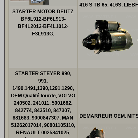
416 S TB 65, 416S, LIE
STARTER MOTOR DEUTZ
BF6L912-BF6L913-
BF4L2012-BF4L1012-
F3L913G,
STARTER STEYER 990,
991,
1490,1491,1390,1291,1290,
OEM Qualité lourde, VOLVO
240502, 241011, 5001682,
842774, 843510, 847307,
DEMARREUR OEM, MITS
881683, 9000847307, MAN
51262017014, 90801105110,
RENAULT 0025841025,