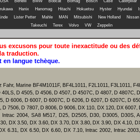
AUSA
Benelli
BMW
Bobcat
Bomag
Bosch
Case
Caterpillar
urukawa
Hanix
Hanomag
Hitachi
Hokuetsu
Hyster
Hyundai
Linde
Lister Petter
Mahle
MAN
Mitsubishi
New Holland
Nissan
Takeuchi
Terex
Volvo
VW
Zeppelin
ous excusons pour toute inexactitude ou des dé
la traduction.
st en langue tchèque.
eutz Fahr, Marine BF4M1011F, BF4L1011, F2L1011, F3L1011, F4
D 40LS, D 4505, D 4506, D 4507, D 4507C, D 4807, D 4807C, D
05, D 6006, D 6007, D 6007C, D 6206, D 6207, D 6207C, D 65
, D 7506, D 7807, D 8006, D 9006, DX 110, DX 120, DX 6007, 
3, Intrac 2004, SA8 M517, D25, D2505, D30, D3005, D30S, A
0, DX 3.50, DX 3.60, DX 3.70, DX 3.80, DX 3.90, DX 4.10, DX
 6.31, DX 6.50, DX 6.60, DX 7.10, Intrac 2002, Intrac 2003,