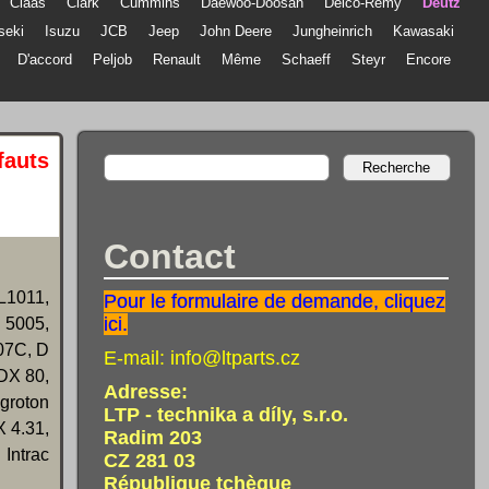
Claas
Clark
Cummins
Daewoo-Doosan
Delco-Remy
Deutz
Iseki
Isuzu
JCB
Jeep
John Deere
Jungheinrich
Kawasaki
D'accord
Peljob
Renault
Même
Schaeff
Steyr
Encore
fauts
Contact
L1011,
Pour le formulaire de demande, cliquez
ici.
 5005,
07C, D
E-mail:
info@ltparts.cz
DX 80,
Adresse:
groton
LTP - technika a díly, s.r.o.
 4.31,
Radim 203
 Intrac
CZ 281 03
République tchèque