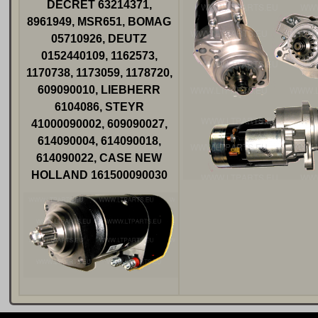
DÉCRET 63214371,
8961949, MSR651, BOMAG
05710926, DEUTZ
0152440109, 1162573,
1170738, 1173059, 1178720,
609090010, LIEBHERR
6104086, STEYR
41000090002, 609090027,
614090004, 614090018,
614090022, CASE NEW
HOLLAND 161500090030