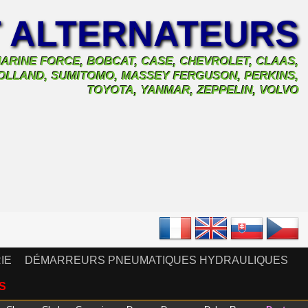
 ALTERNATEURS
 MARINE FORCE, BOBCAT, CASE, CHEVROLET, CLAAS,
 HOLLAND, SUMITOMO, MASSEY FERGUSON, PERKINS,
TOYOTA, YANMAR, ZEPPELIN, VOLVO
IE
DÉMARREURS PNEUMATIQUES HYDRAULIQUES
S