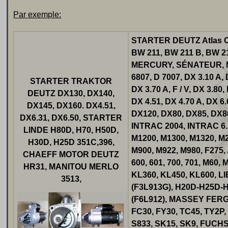
Par exemple:
STARTER DEUTZ Atlas Co
BW 211, BW 211 B, BW
MERCURY, SÉNATEUR, MER
6807, D 7007, DX 3.10 A, D
STARTER TRAKTOR
DX 3.70 A, F / V, DX 3.80,
DEUTZ DX130, DX140,
DX 4.51, DX 4.70 A, DX 6.
DX145, DX160. DX4.51,
DX120, DX80, DX85, DX86
DX6.31, DX6.50, STARTER
INTRAC 2004, INTRAC 6.
LINDE H80D, H70, H50D,
M1200, M1300, M1320, M2
H30D, H25D 351C,396,
M900, M922, M980, F2
CHAEFF MOTOR DEUTZ
600, 601, 700, 701, M60
HR31, MANITOU MERLO
KL360, KL450, KL600, L
3513,
(F3L913G), H20D-H25D-H
(F6L912), MASSEY FER
FC30, FY30, TC45, TY2
S833, SK15, SK9, FUCHS