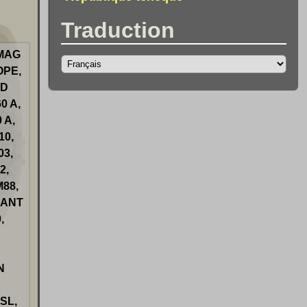
Traduction
OMAG
OPE,
 D
60 A,
0 A,
10,
03,
2,
M88,
LANT
,
N
2SL,