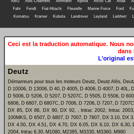
ABG
Allis Chalmers
Ammann
Aprilia
Arctic Cat
Atlas
Fahr
Fendt
Fiat-Hitachi
Fleurelle
Marine Force
Ford
F
Komatsu
Kramer
Kubota
Landrover
Leyland
Liebherr
Ceci est la traduction automatique. Nous n
dans 
L'original e
Deutz
Démarreurs pour tous les moteurs Deutz, Deutz Allis, D
D 10006, D 13006, D 40, D 4005, D 4006, D 4007, D 40L, 
D 5006, D 5206, D 5207, D 5207C, D 5505, D 5506, D 60
6806, D 6807, D 6807C, D 7006, D 7206, D 7207, D 7207C
DX 85, DX 86, DX 90, DX 92, , Intrac 2002, Intrac 200
100MKS, D 6507, D 6807, D 7007, D 7807, DX 3.10, DX 3.3
DX 4.50, DX 4.51, DX 4.70, DX 6.05, DX 6.10, DX 6.30, DX
2004, Intrac 6.30, M1080, M2385, M3330, M3360, M980