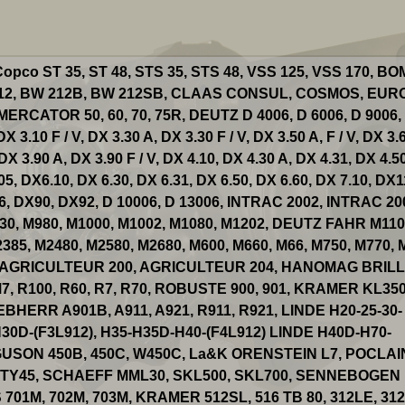
pco ST 35, ST 48, STS 35, STS 48, VSS 125, VSS 170, B
 212, BW 212B, BW 212SB, CLAAS CONSUL, COSMOS, EUR
CATOR 50, 60, 70, 75R, DEUTZ D 4006, D 6006, D 9006,
X 3.10 F / V, DX 3.30 A, DX 3.30 F / V, DX 3.50 A, F / V, DX 3.
 DX 3.90 A, DX 3.90 F / V, DX 4.10, DX 4.30 A, DX 4.31, DX 4.5
05, DX6.10, DX 6.30, DX 6.31, DX 6.50, DX 6.60, DX 7.10, DX1
, DX90, DX92, D 10006, D 13006, INTRAC 2002, INTRAC 20
30, M980, M1000, M1002, M1080, M1202, DEUTZ FAHR M110
385, M2480, M2580, M2680, M600, M660, M66, M750, M770, 
75, AGRICULTEUR 200, AGRICULTEUR 204, HANOMAG BRIL
, M7, R100, R60, R7, R70, ROBUSTE 900, 901, KRAMER KL350
IEBHERR A901B, A911, A921, R911, R921, LINDE H20-25-30-
30D-(F3L912), H35-H35D-H40-(F4L912) LINDE H40D-H70-
GUSON 450B, 450C, W450C, La&K ORENSTEIN L7, POCLAI
P, TY45, SCHAEFF MML30, SKL500, SKL700, SENNEBOGEN
 701M, 702M, 703M, KRAMER 512SL, 516 TB 80, 312LE, 31