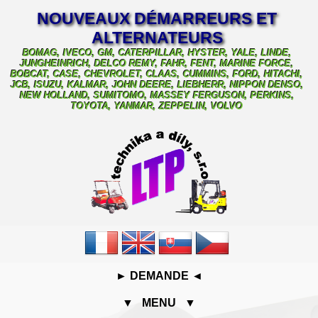
NOUVEAUX DÉMARREURS ET
ALTERNATEURS
BOMAG, IVECO, GM, CATERPILLAR, HYSTER, YALE, LINDE,
JUNGHEINRICH, DELCO REMY, FAHR, FENT, MARINE FORCE,
BOBCAT, CASE, CHEVROLET, CLAAS, CUMMINS, FORD, HITACHI,
JCB, ISUZU, KALMAR, JOHN DEERE, LIEBHERR, NIPPON DENSO,
NEW HOLLAND, SUMITOMO, MASSEY FERGUSON, PERKINS,
TOYOTA, YANMAR, ZEPPELIN, VOLVO
► DEMANDE ◄
▼ MENU ▼