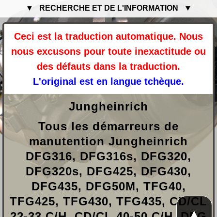
▼ RECHERCHE ET DE L'INFORMATION ▼
Ceci est la traduction automatique. Nous
nous excusons pour toute inexactitude ou
des défauts dans la traduction.
L'original est en langue tchèque.
Jungheinrich
Tous les démarreurs de
manutention Jungheinrich
DFG316, DFG316s, DFG320,
DFG320s, DFG425, DFG430,
DFG435, DFG50M, TFG40,
TFG425, TFG430, TFG435, CD/CL
▲
22-33 C/H, CD/CL 40-50 C/H, DFG